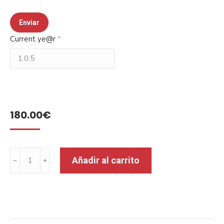
Current ye@r
*
180.00
€
Añadir al carrito