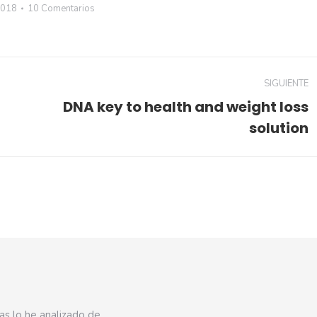
2018
10 Comentarios
SIGUIENTE
DNA key to health and weight loss
solution
as lo he analizado de