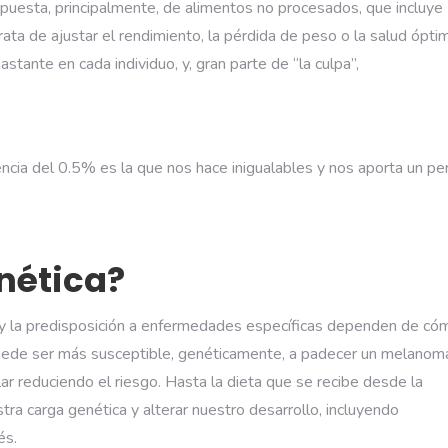
puesta, principalmente, de alimentos no procesados, que incluye
ta de ajustar el rendimiento, la pérdida de peso o la salud ópti
stante en cada individuo, y, gran parte de “la culpa”,
ia del 0.5% es la que nos hace inigualables y nos aporta un per
nética?
llo y la predisposición a enfermedades específicas dependen de có
 puede ser más susceptible, genéticamente, a padecer un melanom
ar reduciendo el riesgo. Hasta la dieta que se recibe desde la
stra carga genética y alterar nuestro desarrollo, incluyendo
és.