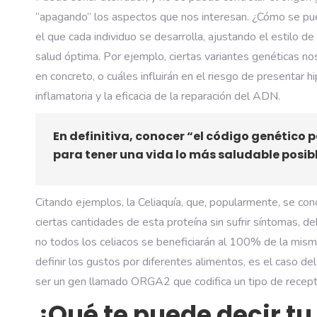
“apagando” los aspectos que nos interesan. ¿Cómo se pue
el que cada individuo se desarrolla, ajustando el estilo d
salud óptima. Por ejemplo, ciertas variantes genéticas n
en concreto, o cuáles influirán en el riesgo de presentar h
inflamatoria y la eficacia de la reparación del ADN.
En definitiva, conocer “el código genético 
para tener una vida lo más saludable posibl
Citando ejemplos, la Celiaquía, que, popularmente, se con
ciertas cantidades de esta proteína sin sufrir síntomas, d
no todos los celiacos se beneficiarán al 100% de la mism
definir los gustos por diferentes alimentos, es el caso del
ser un gen llamado ORGA2 que codifica un tipo de recepto
¿Qué te puede decir tu 