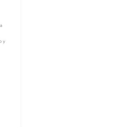
ta
o y