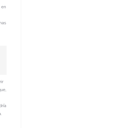
 en
onas
ir
que,
dría
.