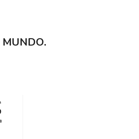
L MUNDO.
n
9
8