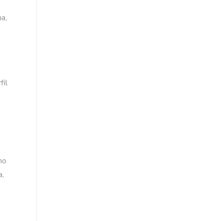
ma,
fil
mo
a,