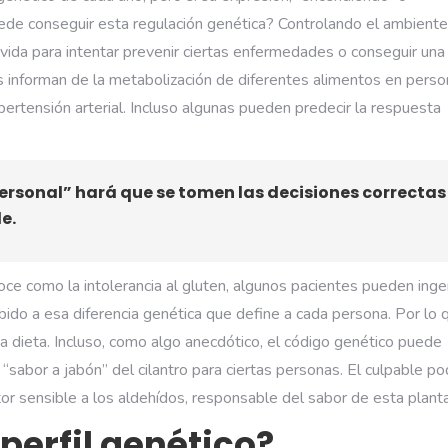
de conseguir esta regulación genética? Controlando el ambiente
e vida para intentar prevenir ciertas enfermedades o conseguir una
os informan de la metabolización de diferentes alimentos en pers
ipertensión arterial. Incluso algunas pueden predecir la respuesta
personal” hará que se tomen las decisiones correctas
e.
oce como la intolerancia al gluten, algunos pacientes pueden inger
ebido a esa diferencia genética que define a cada persona. Por lo 
a dieta. Incluso, como algo anecdótico, el código genético puede
 “sabor a jabón” del cilantro para ciertas personas. El culpable po
r sensible a los aldehídos, responsable del sabor de esta planta
perfil genético?